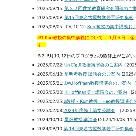
2025/09/15:
第３２回数学教育研究会開催のご
2025/09/09:
第15回東名古屋数学若手研究集会
2025/09/05--06, 10,12:
Kuo 教授の集中講義
※1 Kuo教授の集中講義について，９月５日
す．
※2 9月10, 12日のプログラムの微修正がござ
2025/07/22:
Un Cig Ji 教授講演会のご案内
( 202
2025/06/18:
星明考教授 談話会のご案内
(2025/
2025/05/21:
J.W.Hoffman教授講演会のご案内
(
2025/05/20:
K.Hoffman博士講演会のご案内
(20
2025/02/25:
Ji教授・Kum教授・Heo教授講演
2025/02/08:
2024年度修士論文公聴会
（2025/
202
4
/10/
10
:
尾畑教授 講演会
(
2024/10/08 11:
202
4
/09/
10
:
第 1
4
回東名古屋数学若手研究集会