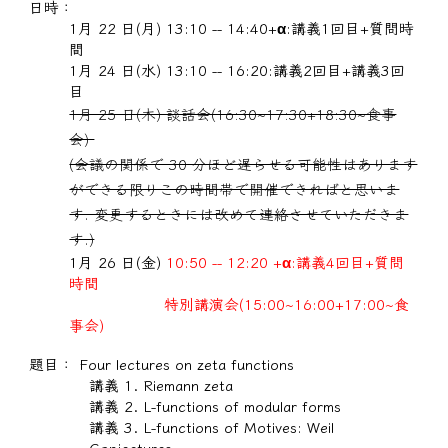
日時
：
1月 22 日(月) 13:10 -- 14:40+α:講義1回目+質問時
間
1月 24 日(水) 13:10 -- 16:20:講義2回目+講義3回
目
1月 25 日(木) 談話会(16:30~17:30+18:30~食事
会)
(会議の関係で 30 分ほど遅らせる可能性はあります
ができる限りこの時間帯で開催できればと思いま
す. 変更するときには改めて連絡させていただきま
す.)
1月 26 日(金)
10:50 -- 12:20 +α:講義4回目+質問
時間
特別講演会
(1
5
:
0
0~1
6
:
0
0+1
7
:
0
0~食
事会)
題目：
Four lectures on zeta functions
講義 1. Riemann zeta
講義 2. L-functions of modular forms
講義 3. L-functions of Motives: Weil
Conjectures