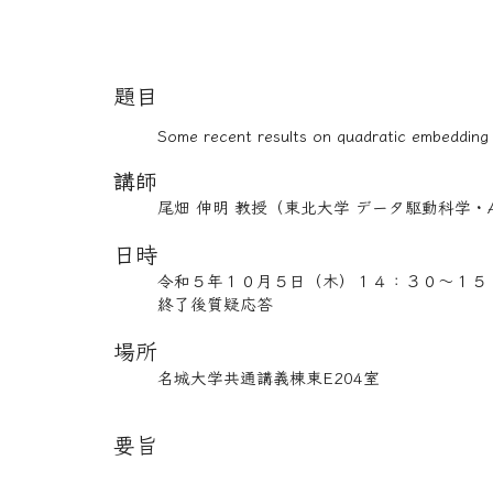
題目
Some recent results on quadratic embedding
講師
尾畑 伸明 教授（東北大学 データ駆動科学
日時
令和５年１０月５日（木）１４：３０～１５
終了後質疑応答
場所
名城大学共通講義棟東E204室
要旨