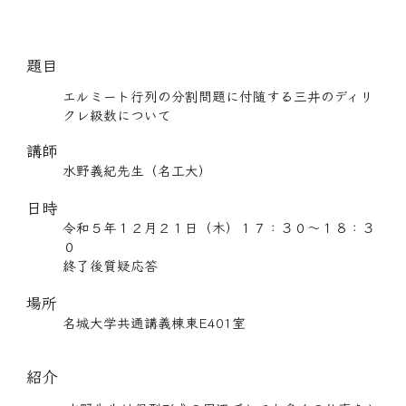
題目
エルミート行列の分割問題に付随する三井のディリ
クレ級数について
講師
水野義紀先生（名工大）
日時
令和５年
１２
月
２１
日（木）１
７
：３０～１
８
：３
０
終了後質疑応答
場所
名城大学共通講義棟東E
401
室
紹介