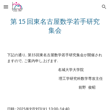
Skip to main content
Skip to navigation
第 1
5
回東名古屋数学若手研究
集会
下記の通り, 第1
5
回東名古屋数学若手研究集会が開催され
ますので, ご案内申し上げます.
名城大学大学院
理工学研究科数学専攻主任
前野 俊昭
日時 : 202
5
年9月
9
日(火)
13:00-1
4
:
40